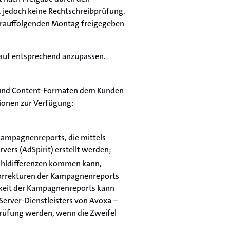
d, jedoch keine Rechtschreibprüfung.
arauffolgenden Montag freigegeben
lauf entsprechend anzupassen.
rn und Content-Formaten dem Kunden
ionen zur Verfügung:
 Kampagnenreports, die mittels
rs (AdSpirit) erstellt werden;
Zähldifferenzen kommen kann,
orrekturen der Kampagnenreports
gkeit der Kampagnenreports kann
erver-Dienstleisters von Avoxa –
rüfung werden, wenn die Zweifel