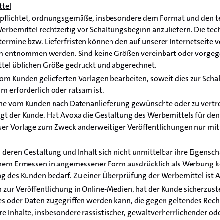
ttel
erpflichtet, ordnungsgemäße, insbesondere dem Format und den 
rbemittel rechtzeitig vor Schaltungsbeginn anzuliefern. Die te
ermine bzw. Lieferfristen können den auf unserer Internetseite v
m entnommen werden. Sind keine Größen vereinbart oder vorgege
tel üblichen Größe gedruckt und abgerechnet.
om Kunden gelieferten Vorlagen bearbeiten, soweit dies zur Scha
m erforderlich oder ratsam ist.
ine vom Kunden nach Datenanlieferung gewünschte oder zu vertr
gt der Kunde. Hat Avoxa die Gestaltung des Werbemittels für den 
er Vorlage zum Zweck anderweitiger Veröffentlichungen nur mi
 deren Gestaltung und Inhalt sich nicht unmittelbar ihre Eigensc
nem Ermessen in angemessener Form ausdrücklich als Werbung ke
 des Kunden bedarf. Zu einer Überprüfung der Werbemittel ist Av
 zur Veröffentlichung in Online-Medien, hat der Kunde sicherzust
es oder Daten zugegriffen werden kann, die gegen geltendes Rech
 Inhalte, insbesondere rassistischer, gewaltverherrlichender ode