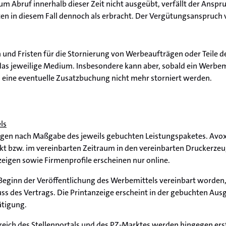
um Abruf innerhalb dieser Zeit nicht ausgeübt, verfällt der Anspr
en in diesem Fall dennoch als erbracht. Der Vergütungsanspruch 
und Fristen für die Stornierung von Werbeaufträgen oder Teile d
as jeweilige Medium. Insbesondere kann aber, sobald ein Werbemit
 eine eventuelle Zusatzbuchung nicht mehr storniert werden.
ls
ngen nach Maßgabe des jeweils gebuchten Leistungspaketes. Avox
kt bzw. im vereinbarten Zeitraum in den vereinbarten Druckerze
igen sowie Firmenprofile erscheinen nur online.
 Beginn der Veröffentlichung des Werbemittels vereinbart worden,
ss des Vertrags. Die Printanzeige erscheint in der gebuchten Aus
tigung.
eich des Stellenportals und des PZ-Marktes werden hingegen ers