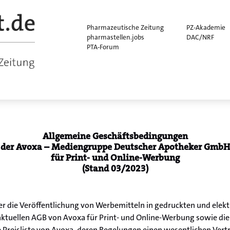
Pharmazeutische Zeitung
PZ-Akademie
pharmastellen.jobs
DAC/NRF
PTA-Forum
Allgemeine Geschäftsbedingungen
der Avoxa – Mediengruppe Deutscher Apotheker GmbH
für Print- und Online-Werbung
(Stand 03/2023)
er die Veröffentlichung von Werbemitteln in gedruckten und ele
s aktuellen AGB von Avoxa für Print- und Online-Werbung sowie di
e Preisliste von Avoxa, deren Regelungen einen wesentlichen Vertr