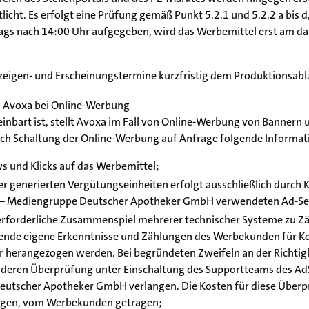
icht. Es erfolgt eine Prüfung gemäß Punkt 5.2.1 und 5.2.2 a bis 
ags nach 14:00 Uhr aufgegeben, wird das Werbemittel erst am d
Anzeigen- und Erscheinungstermine kurzfristig dem Produktionsab
n Avoxa bei Online-Werbung
einbart ist, stellt Avoxa im Fall von Online-Werbung von Banne
ach Schaltung der Online-Werbung auf Anfrage folgende Informat
ws und Klicks auf das Werbemittel;
er generierten Vergütungseinheiten erfolgt ausschließlich durch
 – Mediengruppe Deutscher Apotheker GmbH verwendeten Ad-Serve
 erforderliche Zusammenspiel mehrerer technischer Systeme zu 
nde eigene Erkenntnisse und Zählungen des Werbekunden für K
ar herangezogen werden. Bei begründeten Zweifeln an der Richti
deren Überprüfung unter Einschaltung des Supportteams des AdS
utscher Apotheker GmbH verlangen. Die Kosten für diese Überp
ätigen, vom Werbekunden getragen;