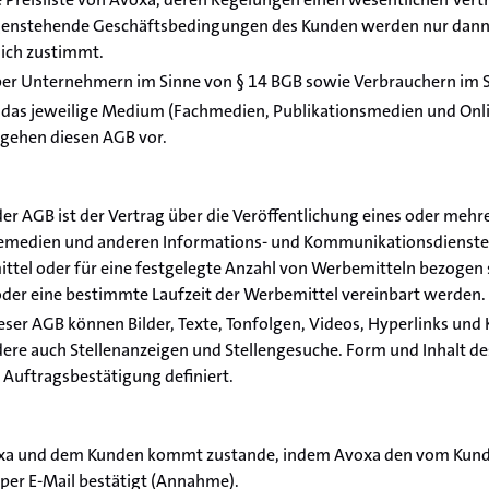
enstehende Geschäftsbedingungen des Kunden werden nur dann V
lich zustimmt.
er Unternehmern im Sinne von § 14 BGB sowie Verbrauchern im S
r das jeweilige Medium (Fachmedien, Publikationsmedien und Onl
gehen diesen AGB vor.
er AGB ist der Vertrag über die Veröffentlichung eines oder mehr
emedien und anderen Informations- und Kommunikationsdienste
ttel oder für eine festgelegte Anzahl von Werbemitteln bezogen
oder eine bestimmte Laufzeit der Werbemittel vereinbart werden.
eser AGB können Bilder, Texte, Tonfolgen, Videos, Hyperlinks u
ere auch Stellenanzeigen und Stellengesuche. Form und Inhalt d
 Auftragsbestätigung definiert.
oxa und dem Kunden kommt zustande, indem Avoxa den vom Kun
 per E-Mail bestätigt (Annahme).