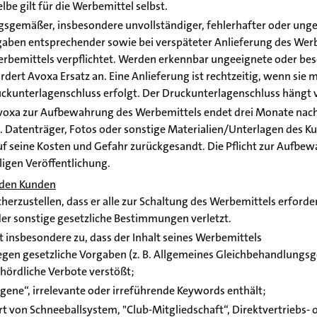
be gilt für die Werbemittel selbst.
gsgemäßer, insbesondere unvollständiger, fehlerhafter oder unge
aben entsprechender sowie bei verspäteter Anlieferung des Werbe
rbemittels verpflichtet. Werden erkennbar ungeeignete oder bes
fordert Avoxa Ersatz an. Eine Anlieferung ist rechtzeitig, wenn si
ckunterlagenschluss erfolgt. Der Druckunterlagenschluss hängt v
Avoxa zur Aufbewahrung des Werbemittels endet drei Monate nach
. Datenträger, Fotos oder sonstige Materialien/Unterlagen des 
f seine Kosten und Gefahr zurückgesandt. Die Pflicht zur Aufbe
ligen Veröffentlichung.
 den Kunden
cherzustellen, dass er alle zur Schaltung des Werbemittels erforde
der sonstige gesetzliche Bestimmungen verletzt.
t insbesondere zu, dass der Inhalt seines Werbemittels
egen gesetzliche Vorgaben (z. B. Allgemeines Gleichbehandlungs
hördliche Verbote verstößt;
gene“, irrelevante oder irreführende Keywords enthält;
rt von Schneeballsystem, "Club-Mitgliedschaft“, Direktvertriebs- 