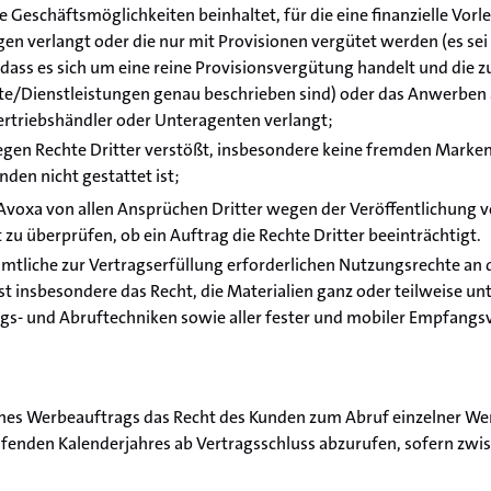
e Geschäftsmöglichkeiten beinhaltet, für die eine finanzielle Vor
en verlangt oder die nur mit Provisionen vergütet werden (es sei
 dass es sich um eine reine Provisionsvergütung handelt und die 
e/Dienstleistungen genau beschrieben sind) oder das Anwerben 
rtriebshändler oder Unteragenten verlangt;
egen Rechte Dritter verstößt, insbesondere keine fremden Marke
den nicht gestattet ist;
 Avoxa von allen Ansprüchen Dritter wegen der Veröffentlichung v
t zu überprüfen, ob ein Auftrag die Rechte Dritter beeinträchtigt.
tliche zur Vertragserfüllung erforderlichen Nutzungsrechte an d
insbesondere das Recht, die Materialien ganz oder teilweise un
gs- und Abruftechniken sowie aller fester und mobiler Empfangs
nes Werbeauftrags das Recht des Kunden zum Abruf einzelner Wer
ufenden Kalenderjahres ab Vertragsschluss abzurufen, sofern zwis