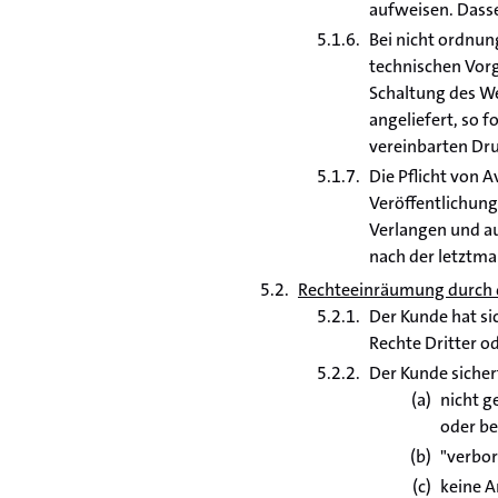
aufweisen. Dassel
Bei nicht ordnun
technischen Vorg
Schaltung des We
angeliefert, so 
vereinbarten Dru
Die Pflicht von 
Veröffentlichung
Verlangen und au
nach der letztma
Rechteeinräumung durch
Der Kunde hat si
Rechte Dritter o
Der Kunde sicher
nicht g
oder be
"verbor
keine A