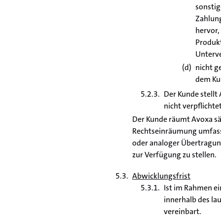
sonstig
Zahlung
hervor,
Produkt
Unterve
nicht g
dem Kun
Der Kunde stellt
nicht verpflichte
Der Kunde räumt Avoxa säm
Rechtseinräumung umfasst 
oder analoger Übertragun
zur Verfügung zu stellen.
Abwicklungsfrist
Ist im Rahmen ei
innerhalb des la
vereinbart.