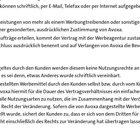
önnen schriftlich, per E-Mail, Telefax oder per Internet aufgegeb
eistungen von mehr als einem Werbungtreibenden oder sonstigen
ner gesonderten, ausdrücklichen Zustimmung von Avoxa.
fträge erteilen, kommt der Vertrag mit der Werbeagentur zusta
chluss ausdrücklich benennt und auf Verlangen von Avoxa die Be
tgeltes durch den Kunden werden diesem keine Nutzungsrechte a
es sei denn, etwas Anderes wurde schriftlich vereinbart.
estellten Werbemittel durch den Kunden selbst bzw. durch vom Ku
oxa hiermit für die Dauer des Vertragsverhältnisses ein einfache
 alle Nutzungsarten zu nutzen, die im Zusammenhang mit der Ver
m Recht der Veränderung. Sofern die von Avoxa dargestellte Wer
llt wurde, sichert der Kunden zu, dass er sich von dem Dritten fü
ht einschließlich des Rechts zur Veränderung hat übertragen lass