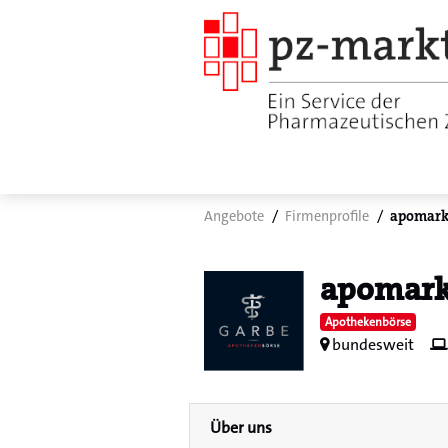
Angebote
Firmenprofile
apomark
apomark
Apothekenbörse
bundesweit
Über uns